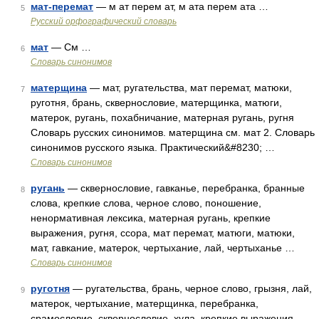
мат-перемат
— м ат перем ат, м ата перем ата …
5
Русский орфографический словарь
мат
— См …
6
Словарь синонимов
матерщина
— мат, ругательства, мат перемат, матюки,
7
руготня, брань, сквернословие, матерщинка, матюги,
матерок, ругань, похабничание, матерная ругань, ругня
Словарь русских синонимов. матерщина см. мат 2. Словарь
синонимов русского языка. Практический&#8230; …
Словарь синонимов
ругань
— сквернословие, гавканье, перебранка, бранные
8
слова, крепкие слова, черное слово, поношение,
ненормативная лексика, матерная ругань, крепкие
выражения, ругня, ссора, мат перемат, матюги, матюки,
мат, гавкание, матерок, чертыхание, лай, чертыханье …
Словарь синонимов
руготня
— ругательства, брань, черное слово, грызня, лай,
9
матерок, чертыхание, матерщинка, перебранка,
срамословие, сквернословие, хула, крепкие выражения,