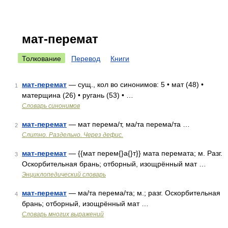
мат-перемат
Толкование
Перевод
Книги
мат-перемат
— сущ., кол во синонимов: 5 • мат (48) •
1
матерщина (26) • ругань (53) • …
Словарь синонимов
мат-перемат
— мат перема/т, ма/та перема/та …
2
Слитно. Раздельно. Через дефис.
мат-перемат
— {{мат перем{}а{}т}} мата перемата; м. Разг.
3
Оскорбительная брань; отборный, изощрённый мат …
Энциклопедический словарь
мат-перемат
— ма/та перема/та; м.; разг. Оскорбительная
4
брань; отборный, изощрённый мат …
Словарь многих выражений