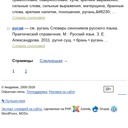
сильные слова, сильные выражения, матерщина, бранные
слова, крепкие напитки, поношение, ругань,&#8230; …
Словарь синонимов
ругня
— см. ругань Словарь синонимов русского языка.
10
Практический справочник. М.: Русский язык. З. Е.
Александрова. 2011. ругня сущ. • брань • ругань …
Словарь синонимов
Страницы
Следующая
→
1
2
© Академик, 2000-2026
18+
Обратная связь:
Техподдержка
,
Реклама на сайте
👣 Путешествия
Экспорт словарей на сайты
, сделанные на PHP,
Joomla,
Drupal,
WordPress, MODx.